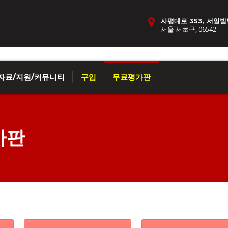
사평대로 353, 서일빌
서울 서초구, 06542
자료/지원/커뮤니티
구입
무료평가판
가판