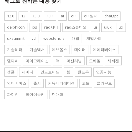
태그로 원하는 내용 찾기
12.0
13
13.0
13.1
ai
c++
c++빌더
chatgpt
delphicon
ios
rad서버
rad스튜디오
ui
uiux
ux
uxsummit
vcl
webstencils
개발
개발사례
기술레터
기술백서
데브옵스
데이터
데이터베이스
델파이
마이그레이션
맥
머신러닝
모바일
새버전
샘플
세미나
안드로이드
웹
윈도우
인공지능
인터베이스
출시
커뮤니티에디션
코드
클라우드
파이썬
파이어몽키
현대화