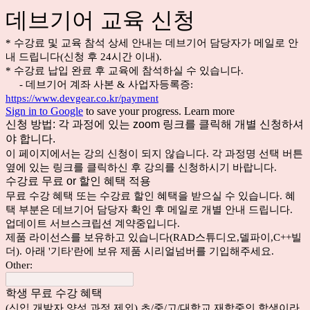
데브기어 교육 신청
* 수강료 및 교육 참석 상세 안내는 데브기어 담당자가 메일로 안
내 드립니다(신청 후 24시간 이내).
* 수강료 납입 완료 후 교육에 참석하실 수 있습니다.
- 데브기어 계좌 사본 & 사업자등록증:
https://www.devgear.co.kr/payment
Sign in to Google
to save your progress.
Learn more
신청 방법: 각 과정에 있는 zoom 링크를 클릭해 개별 신청하셔
야 합니다.
이 페이지에서는 강의 신청이 되지 않습니다. 각 과정명 선택 버튼
옆에 있는 링크를 클릭하신 후 강의를 신청하시기 바랍니다.
수강료 무료 or 할인 혜택 적용
무료 수강 혜택 또는 수강료 할인 혜택을 받으실 수 있습니다. 혜
택 부분은 데브기어 담당자 확인 후 메일로 개별 안내 드립니다.
업데이트 서브스크립션 계약중입니다.
제품 라이선스를 보유하고 있습니다(RAD스튜디오,델파이,C++빌
더). 아래 '기타'란에 보유 제품 시리얼넘버를 기입해주세요.
Other:
학생 무료 수강 혜택
(신입 개발자 양성 과정 제외) 초/중/고/대학교 재학중인 학생이라