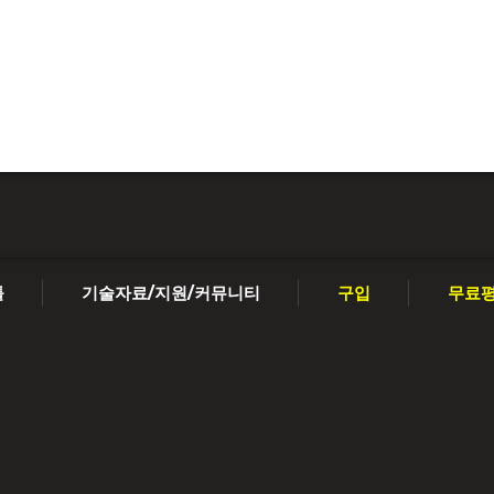
툴
기술자료/지원/커뮤니티
구입
무료