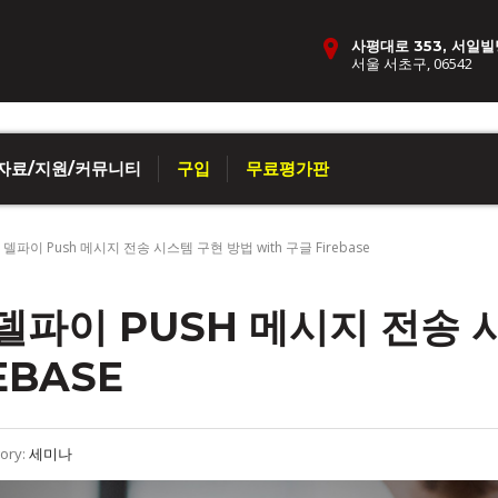
사평대로 353, 서일빌
서울 서초구, 06542
자료/지원/커뮤니티
구입
무료평가판
델파이 Push 메시지 전송 시스템 구현 방법 with 구글 Firebase
 델파이 PUSH 메시지 전송 
EBASE
ory:
세미나