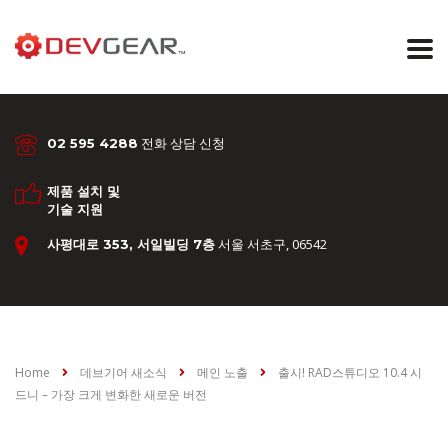
전화 상담 신청
02 595 4288
제품 설치 및
기술 지원
서울 서초구, 06542
사평대로 353, 서일빌딩 7층
Home
데브기어 새소식
메인 노출
출시! RAD스튜디오 10.4 시
드니 – 가장 크게 변화한 새로운 버전