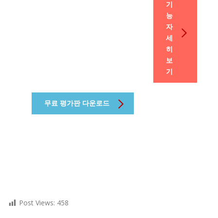
기
능
자
세
히
보
기
무료 평가판 다운로드
Post Views:
458