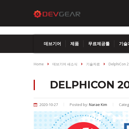
데브기어
제품
무료제공툴
기술
Home
데브기어 새소식
기술자료
DelphiCon 2
DELPHICON 202
2020-10-27
Posted by:
Narae Kim
Categ