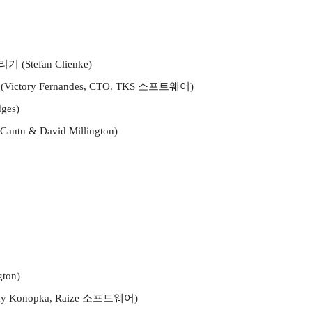
Stefan Clienke)
ory Fernandes, CTO. TKS 소프트웨어)
es)
& David Millington)
ton)
Konopka, Raize 소프트웨어)