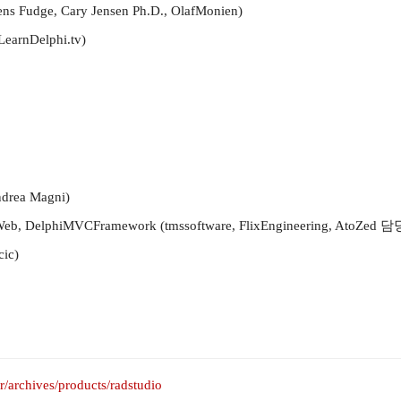
, Cary Jensen Ph.D., OlafMonien)
rnDelphi.tv)
a Magni)
DelphiMVCFramework (tmssoftware, FlixEngineering, AtoZed
ic)
kr/archives/products/radstudio