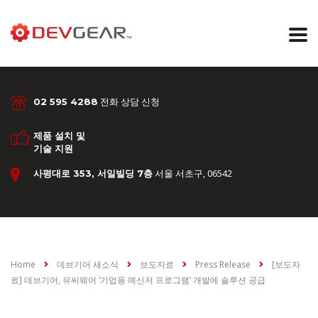
전화 상담 신청
02 595 4288
제품 설치 및
기술 지원
서울 서초구, 06542
사평대로 353, 서일빌딩 7층
Home
데브기어 새소식
보도자료
Press Release
[보도자
료] 데브기어, 유씨웨어 ‘기업용 메신저 프로그램’ 개발에 솔루션 공급