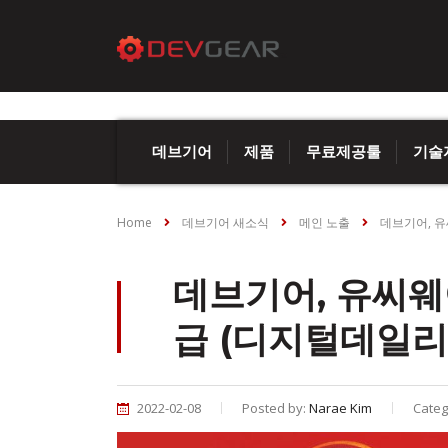
데브기어
제품
무료제공툴
기술
Home
데브기어 새소식
메인 노출
데브기어, 유
데브기어, 유씨웨
급 (디지털데일리
2022-02-08
Posted by:
Narae Kim
Categ