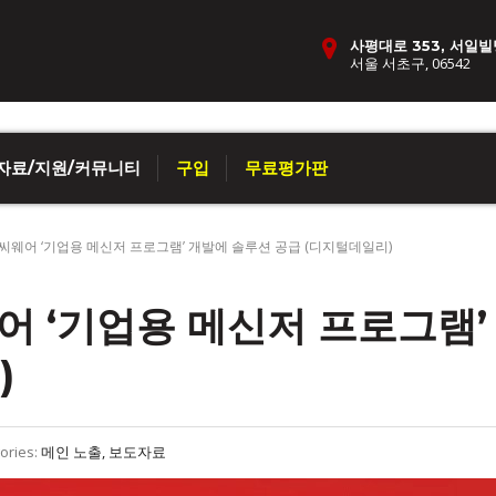
사평대로 353, 서일빌
서울 서초구, 06542
자료/지원/커뮤니티
구입
무료평가판
씨웨어 ‘기업용 메신저 프로그램’ 개발에 솔루션 공급 (디지털데일리)
어 ‘기업용 메신저 프로그램’
)
ories:
메인 노출, 보도자료