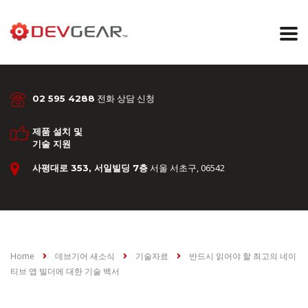
전화 상담 신청
02 595 4288
제품 설치 및
기술 지원
서울 서초구, 06542
사평대로 353, 서일빌딩 7층
Home
데브기어 새소식
기술자료
반드시 읽어야 할 최고의 네이
티브 앱 빌더에 대한 기술 백서