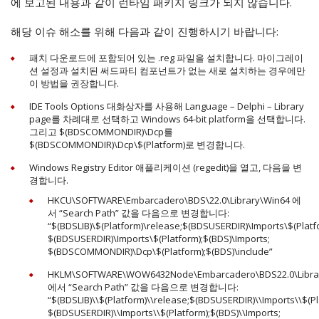
에 보고된 내용과 같이 런타임 패키지 링크가 되지 않습니다.
해당 이슈 해소를 위해 다음과 같이 진행하시기 바랍니다:
패치 다운로드에 포함되어 있는 .reg 파일을 설치합니다. 마이그레이
션 설정과 설치된 써드파티 컴포넌트가 없는 새로 설치하는 경우에만
이 방법을 권장합니다.
IDE Tools Options 대화상자를 사용해 Language – Delphi – Library
page를 차례대로 선택하고 Windows 64-bit platform을 선택합니다.
그리고 $(BDSCOMMONDIR)\Dcp를
$(BDSCOMMONDIR)\Dcp\$(Platform)로 변경합니다.
Windows Registry Editor 애플리케이션 (regedit)을 열고, 다음을 변
경합니다.
HKCU\SOFTWARE\Embarcadero\BDS\22.0\Library\Win64 에
서 “Search Path” 값을 다음으로 변경합니다:
“$(BDSLIB)\$(Platform)\release;$(BDSUSERDIR)\Imports\$(Platf
$(BDSUSERDIR)\Imports\$(Platform);$(BDS)\Imports;
$(BDSCOMMONDIR)\Dcp\$(Platform);$(BDS)\include”
HKLM\SOFTWARE\WOW6432Node\Embarcadero\BDS22.0\Libra
에서 “Search Path” 값을 다음으로 변경합니다:
“$(BDSLIB)\\$(Platform)\\release;$(BDSUSERDIR)\\Imports\\$(Pl
$(BDSUSERDIR)\\Imports\\$(Platform);$(BDS)\\Imports;