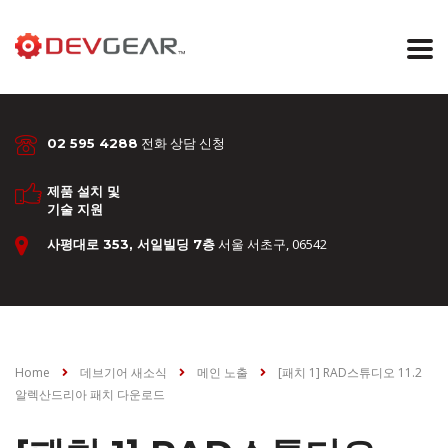
전화 상담 신청
02 595 4288
제품 설치 및
기술 지원
서울 서초구, 06542
사평대로 353, 서일빌딩 7층
Home
데브기어 새소식
메인 노출
[패치 1] RAD스튜디오 11.2
알렉산드리아 패치 다운로드