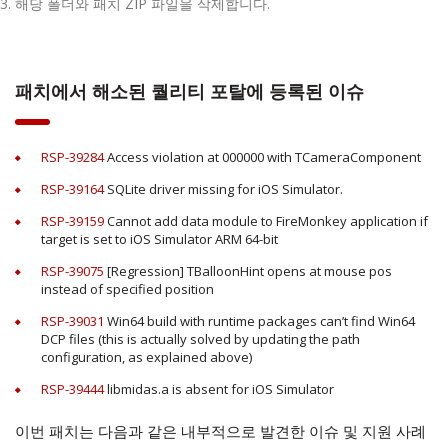
해당 폴더와 패치 ZIP 파일을 삭제합니다.
패치에서 해소된 퀄리티 포탈에 등록된
이슈
RSP-39284
Access violation at 000000 with TCameraComponent
RSP-39164
SQLite driver missing for iOS Simulator.
RSP-39159
Cannot add data module to FireMonkey application if
target is set to iOS Simulator ARM 64-bit
RSP-39075
[Regression] TBalloonHint opens at mouse pos
instead of specified position
RSP-39031
Win64 build with runtime packages can’t find Win64
DCP files (this is actually solved by updating the path
configuration, as explained above)
RSP-39444
libmidas.a is absent for iOS Simulator
이번 패치는 다음과 같은 내부적으로 발견한 이슈 및 지원 사례