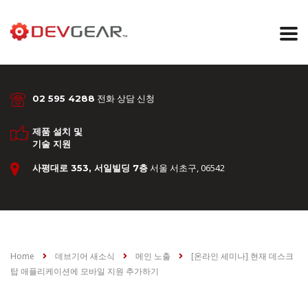
전화 상담 신청
02 595 4288
제품 설치 및
기술 지원
서울 서초구, 06542
사평대로 353, 서일빌딩 7층
Home
데브기어 새소식
메인 노출
[온라인 세미나] 현재 데스크
탑 애플리케이션에 모바일 지원 추가하기