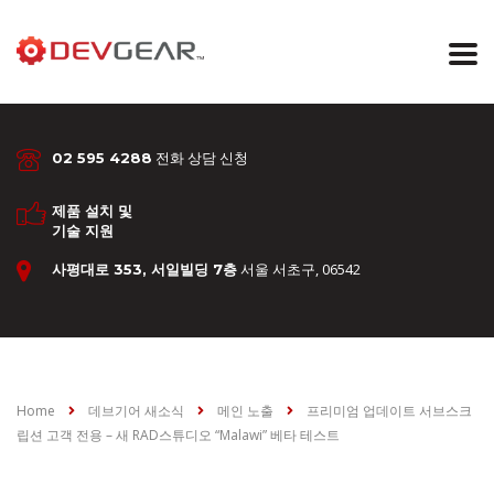
전화 상담 신청
02 595 4288
제품 설치 및
기술 지원
서울 서초구, 06542
사평대로 353, 서일빌딩 7층
Home
데브기어 새소식
메인 노출
프리미엄 업데이트 서브스크
립션 고객 전용 – 새 RAD스튜디오 “Malawi” 베타 테스트