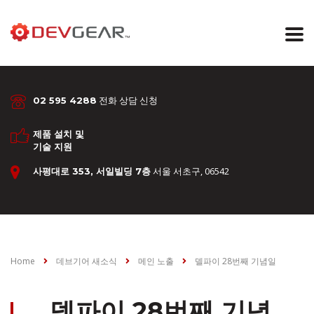
전화 상담 신청
02 595 4288
제품 설치 및
기술 지원
서울 서초구, 06542
사평대로 353, 서일빌딩 7층
Home
데브기어 새소식
메인 노출
델파이 28번째 기념일
델파이 28번째 기념