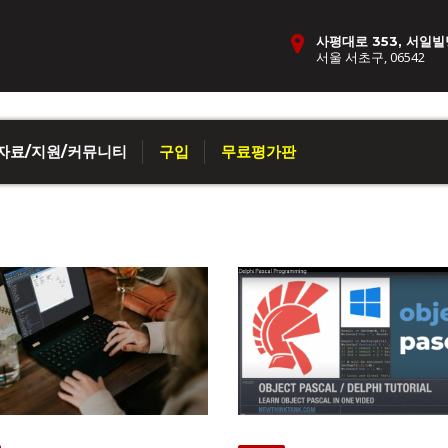
사평대로 353, 서일빌
서울 서초구, 06542
자료/지원/커뮤니티
구입
무료평가판