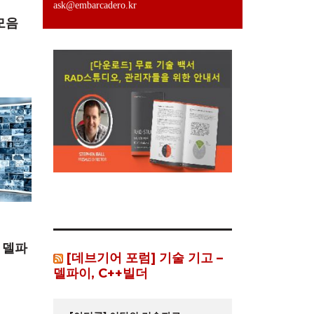
ask@embarcadero.kr
모음
 델파
[데브기어 포럼] 기술 기고 –
델파이, C++빌더