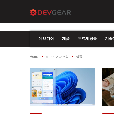
데브기어
제품
무료제공툴
기술
Home
데브기어 새소식
샘플