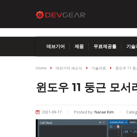
데브기어
제품
무료제공툴
기술
Home
데브기어 새소식
기술자료
윈도우 11 
윈도우 11 둥근 모
2021-09-17
Posted by:
Narae Kim
Categ