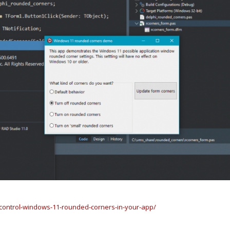
control-windows-11-rounded-corners-in-your-app/