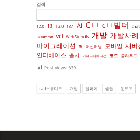
검색
C++
c++빌더
AI
13
13.0
chat
12.0
13.1
개발
개발사례
vcl
WebStencils
uxsummit
마이그레이션
새버
모바일
맥
머신러닝
인터베이스
출시
코드
클라우드
커뮤니티에디션
Post Views:
639
rad스튜디오
개발
델파이
샘플
윈도우