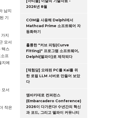
[아티클] 이달의 기술자료 -
2026년 8월
마 남지
된 기
COM을 사용해 Delphi에서
Mathcad Prime 소프트웨어 자
동화하기
 가지
근 모서
훌륭한 "커브 피팅(Curve
 텍스
Fitting)" 프로그램 소프트웨어,
로소프
Delphi(델파이)로 제작되다
을지에
[체험담] 오래된 PC를 Kai를 위
한 로컬 LLM 서버로 만들어 보았
다
 모서
엠바카데로 컨퍼런스
(Embarcadero Conference)
2026이 다가온다! 수년간의 혁신
 더 작은
과 코드, 그리고 델파이 커뮤니티