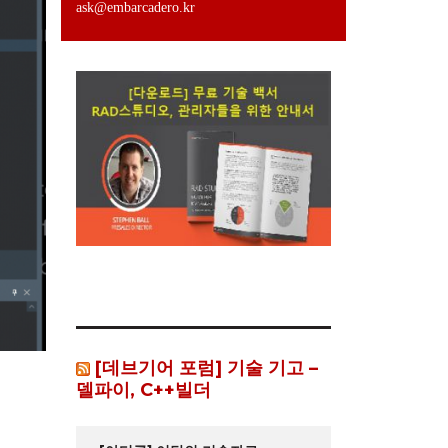
ask@embarcadero.kr
[데브기어 포럼] 기술 기고 –
델파이, C++빌더