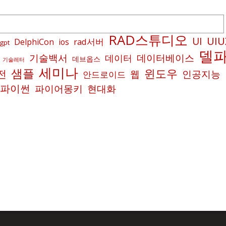
RAD스튜디오
UIU
UI
rad서버
DelphiCon
ios
gpt
델
기술백서
데이터베이스
데이터
데브옵스
기술레터
세미나
샘플
윈도우
전
인공지능
웹
안드로이드
파이썬
파이어몽키
현대화