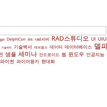
RAD스튜디오
UIU
UI
rad서버
DelphiCon
ios
gpt
델
기술백서
데이터베이스
데이터
데브옵스
기술레터
세미나
샘플
윈도우
전
인공지능
웹
안드로이드
파이썬
파이어몽키
현대화