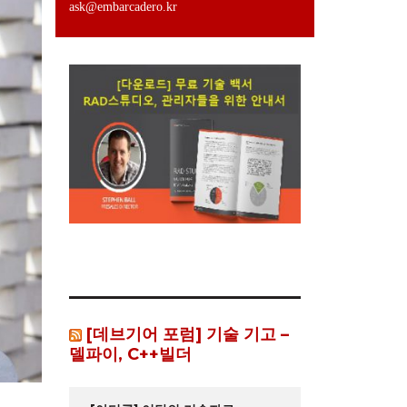
ask@embarcadero.kr
[데브기어 포럼] 기술 기고 –
델파이, C++빌더