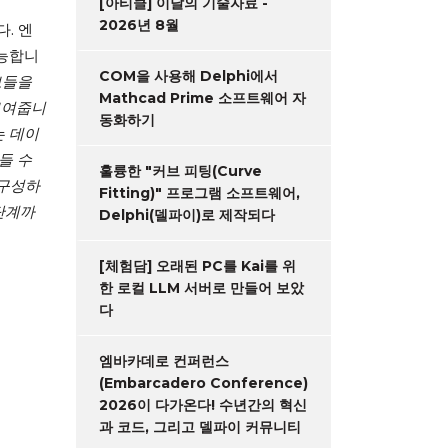
[아티클] 이달의 기술자료 -
2026년 8월
다. 엔
가능합니
COM을 사용해 Delphi에서
보들을
Mathcad Prime 소프트웨어 자
보여줍니
동화하기
는 데이
들 수
훌륭한 "커브 피팅(Curve
 구성하
Fitting)" 프로그램 소프트웨어,
단계까
Delphi(델파이)로 제작되다
[체험담] 오래된 PC를 Kai를 위
한 로컬 LLM 서버로 만들어 보았
다
엠바카데로 컨퍼런스
(Embarcadero Conference)
2026이 다가온다! 수년간의 혁신
과 코드, 그리고 델파이 커뮤니티