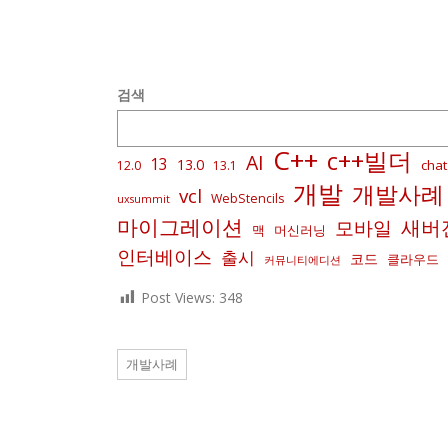
검색
C++
c++빌더
AI
13
13.0
chat
12.0
13.1
개발
개발사례
vcl
WebStencils
uxsummit
마이그레이션
새버
모바일
맥
머신러닝
인터베이스
출시
코드
클라우드
커뮤니티에디션
Post Views:
348
개발사례