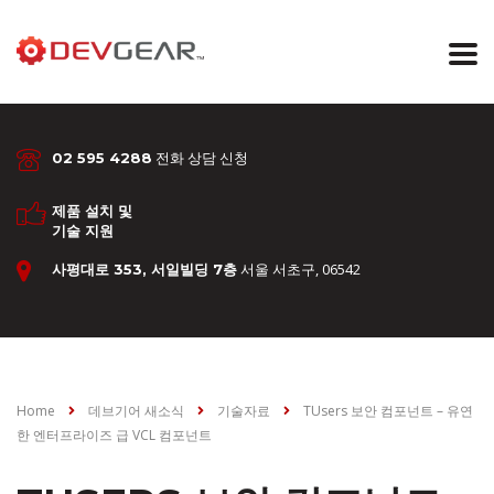
전화 상담 신청
02 595 4288
제품 설치 및
기술 지원
서울 서초구, 06542
사평대로 353, 서일빌딩 7층
Home
데브기어 새소식
기술자료
TUsers 보안 컴포넌트 – 유연
한 엔터프라이즈 급 VCL 컴포넌트