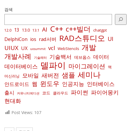
검색
C++
c++빌더
AI
13
13.0
chatgpt
12.0
13.1
RAD스튜디오
UI
rad서버
DelphiCon
ios
개발
UIUX
vcl
UX
WebStencils
uxsummit
개발사례
기술백서
데이터
데브옵스
기술레터
델파이
마이그레이션
데이터베이스
맥
세미나
샘플
새버전
모바일
머신러닝
윈도우
인공지능
인터베이스
웹
안드로이드
파이썬
파이어몽키
출시
코드
클라우드
커뮤니티에디션
현대화
Post Views:
107