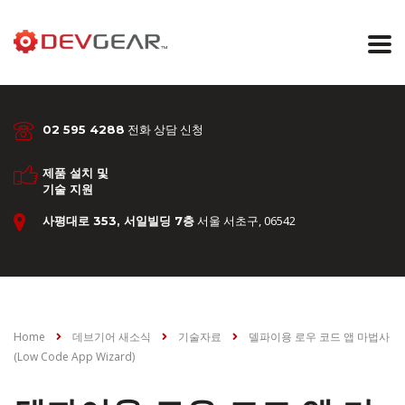
전화 상담 신청
02 595 4288
제품 설치 및
기술 지원
서울 서초구, 06542
사평대로 353, 서일빌딩 7층
Home
데브기어 새소식
기술자료
델파이용 로우 코드 앱 마법사
(Low Code App Wizard)