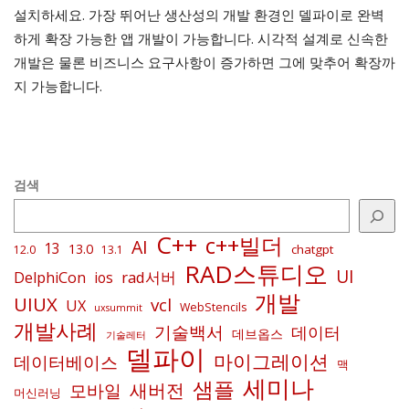
설치하세요. 가장 뛰어난 생산성의 개발 환경인 델파이로 완벽
하게 확장 가능한 앱 개발이 가능합니다. 시각적 설계로 신속한
개발은 물론 비즈니스 요구사항이 증가하면 그에 맞추어 확장까
지 가능합니다.
검색
C++
c++빌더
AI
13
13.0
chatgpt
12.0
13.1
RAD스튜디오
UI
rad서버
DelphiCon
ios
개발
UIUX
vcl
UX
WebStencils
uxsummit
개발사례
기술백서
데이터
데브옵스
기술레터
델파이
마이그레이션
데이터베이스
맥
세미나
샘플
새버전
모바일
머신러닝