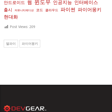
윈도우
인공지능
인터베이스
웹
안드로이드
파이썬
파이어몽키
출시
코드
클라우드
커뮤니티에디션
현대화
Post Views:
209
델파이
파이어몽키