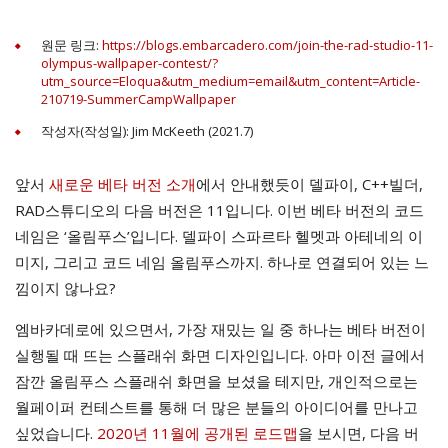
원문 링크:
https://blogs.embarcadero.com/join-the-rad-studio-11-
olympus-wallpaper-contest/?
utm_source=Eloqua&utm_medium=email&utm_content=Article-
210719-SummerCampWallpaper
작성자(작성일): Jim McKeeth (2021.7)
앞서
새로운 베타 버전 소개
에서 안내했듯이 델파이, C++빌더,
RAD스튜디오의 다음 버전은 11입니다. 이번 베타 버전의 코드
네임은 ‘올림푸스’입니다. 델파이 스파르타 헬멧과 아테네의 이
미지, 그리고 코드 네임 올림푸스까지. 하나로 연결되어 있는 느
낌이지 않나요?
엠바카데로에 있으면서, 가장 재밌는 일 중 하나는 베타 버전이
실행될 때 뜨는 스플래쉬 화면 디자인입니다. 아마 이전 글에서
잠깐 올림푸스 스플래쉬 화면을 보셨을 테지만, 개인적으로는
월페이퍼 컨테스트를 통해 더 많은 분들의 아이디어를 만나고
싶었습니다.
2020년 11월에 공개된 로드맵
을 보시면, 다음 버