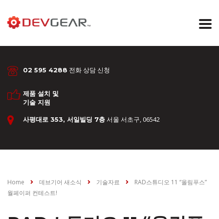
전화 상담 신청
02 595 4288
제품 설치 및
기술 지원
서울 서초구, 06542
사평대로 353, 서일빌딩 7층
Home
데브기어 새소식
기술자료
RAD스튜디오 11 “올림푸스”
월페이퍼 컨테스트!