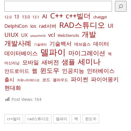
C++
c++빌더
AI
13
13.0
chatgpt
12.0
13.1
RAD스튜디오
UI
rad서버
DelphiCon
ios
개발
UIUX
vcl
UX
WebStencils
uxsummit
개발사례
기술백서
데이터
데브옵스
기술레터
델파이
마이그레이션
데이터베이스
맥
세미나
샘플
새버전
모바일
머신러닝
윈도우
인공지능
인터베이스
웹
안드로이드
파이썬
파이어몽키
출시
코드
클라우드
커뮤니티에디션
현대화
Post Views:
164
c++빌더
rad스튜디오
델파이
맥
윈도우