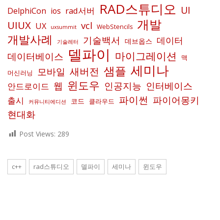
RAD스튜디오
UI
rad서버
DelphiCon
ios
개발
UIUX
vcl
UX
WebStencils
uxsummit
개발사례
기술백서
데이터
데브옵스
기술레터
델파이
마이그레이션
데이터베이스
맥
세미나
샘플
새버전
모바일
머신러닝
윈도우
인공지능
인터베이스
웹
안드로이드
파이썬
파이어몽키
출시
코드
클라우드
커뮤니티에디션
현대화
Post Views:
289
c++
rad스튜디오
델파이
세미나
윈도우