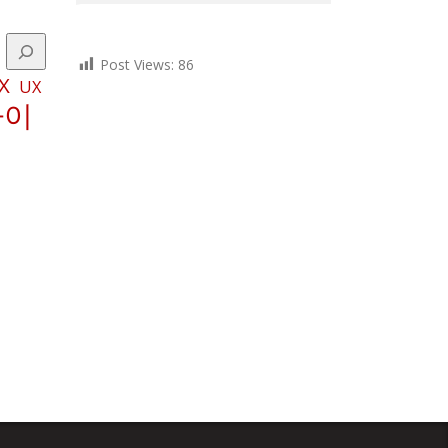
Post Views:
86
X
UX
파이