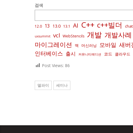
검색
C++
c++빌더
AI
13
13.0
chat
12.0
13.1
개발
개발사례
vcl
WebStencils
uxsummit
마이그레이션
새버
모바일
맥
머신러닝
인터베이스
출시
코드
클라우드
커뮤니티에디션
Post Views:
86
델파이
세미나