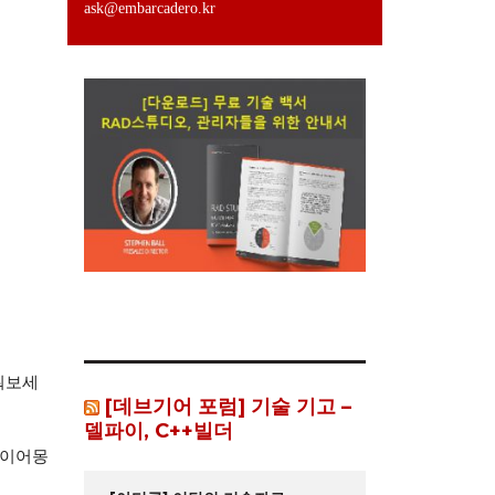
ask@embarcadero.kr
워보세
[데브기어 포럼] 기술 기고 –
델파이, C++빌더
파이어몽