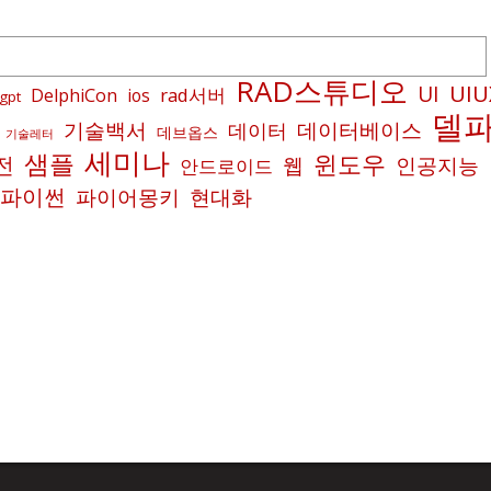
RAD스튜디오
UIU
UI
rad서버
DelphiCon
ios
gpt
델
기술백서
데이터베이스
데이터
데브옵스
기술레터
세미나
샘플
윈도우
전
인공지능
웹
안드로이드
파이썬
파이어몽키
현대화