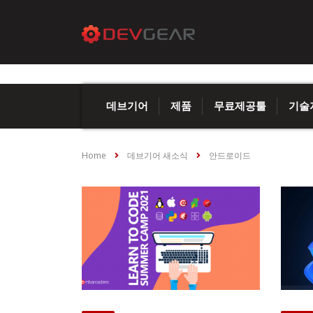
데브기어
제품
무료제공툴
기술
Home
데브기어 새소식
안드로이드