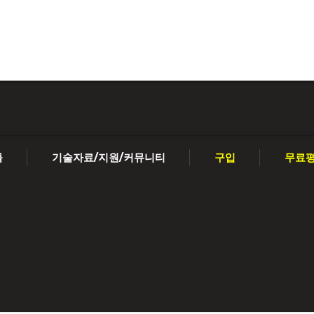
툴
기술자료/지원/커뮤니티
구입
무료