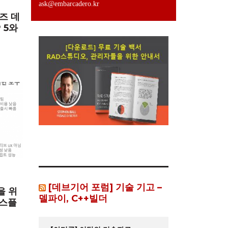
ask@embarcadero.kr
즈 데
 5와
[데브기어 포럼] 기술 기고 –
을 위
델파이, C++빌더
로스플