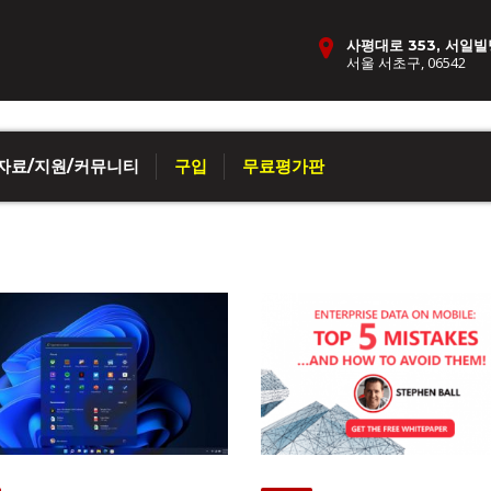
사평대로 353, 서일빌
서울 서초구, 06542
자료/지원/커뮤니티
구입
무료평가판