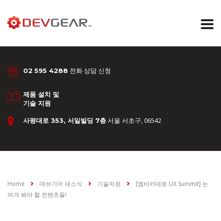
전화 상담 신청
02 595 4288
제품 설치 및
기술 지원
서울 서초구, 06542
사평대로 353, 서일빌딩 7층
Home
데브기어 새소식
기술자료
[엠바카데로 UX Summit] 눈
여겨 봐야 할 컨텐츠들!