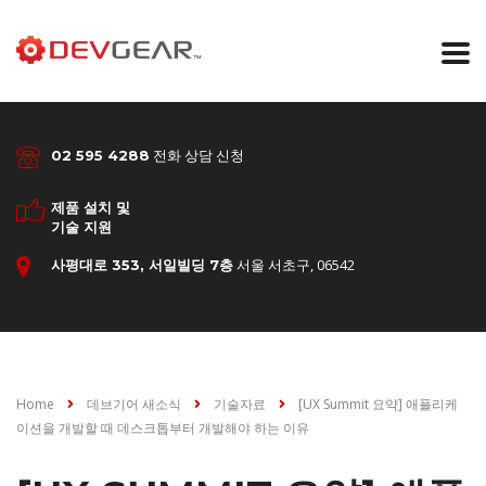
전화 상담 신청
02 595 4288
제품 설치 및
기술 지원
서울 서초구, 06542
사평대로 353, 서일빌딩 7층
Home
데브기어 새소식
기술자료
[UX Summit 요약] 애플리케
이션을 개발할 때 데스크톱부터 개발해야 하는 이유