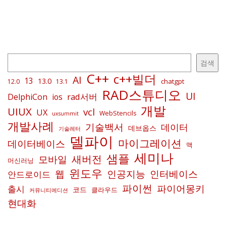
검
검색
색
C++
c++빌더
AI
13
13.0
chatgpt
12.0
13.1
RAD스튜디오
UI
rad서버
DelphiCon
ios
개발
UIUX
vcl
UX
WebStencils
uxsummit
개발사례
기술백서
데이터
데브옵스
기술레터
델파이
마이그레이션
데이터베이스
맥
세미나
샘플
새버전
모바일
머신러닝
윈도우
인공지능
인터베이스
웹
안드로이드
파이썬
파이어몽키
출시
코드
클라우드
커뮤니티에디션
현대화