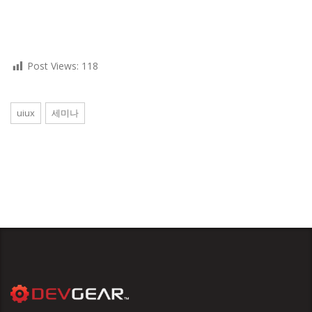
Post Views:
118
uiux
세미나