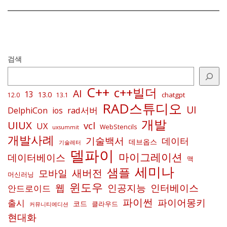
검색
C++
c++빌더
AI
13
13.0
chatgpt
12.0
13.1
RAD스튜디오
UI
rad서버
DelphiCon
ios
개발
UIUX
vcl
UX
WebStencils
uxsummit
개발사례
기술백서
데이터
데브옵스
기술레터
델파이
마이그레이션
데이터베이스
맥
세미나
샘플
새버전
모바일
머신러닝
윈도우
인공지능
인터베이스
웹
안드로이드
파이썬
파이어몽키
출시
코드
클라우드
커뮤니티에디션
현대화