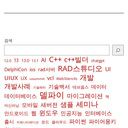
검색
C++
c++빌더
AI
13
13.0
chatgpt
12.0
13.1
RAD스튜디오
UI
rad서버
DelphiCon
ios
개발
UIUX
vcl
UX
WebStencils
uxsummit
개발사례
기술백서
데이터
데브옵스
기술레터
델파이
마이그레이션
데이터베이스
맥
세미나
샘플
새버전
모바일
머신러닝
윈도우
인공지능
인터베이스
웹
안드로이드
파이썬
파이어몽키
출시
코드
클라우드
커뮤니티에디션